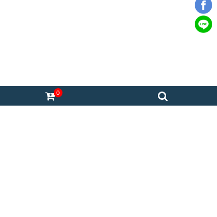
0
熊好眠床墊台南旗艦店
熊好眠台南展示中心
台南市永康區中華路1012-1號
06-243-0689
週一到週日，12:00-21:00，每週三公休