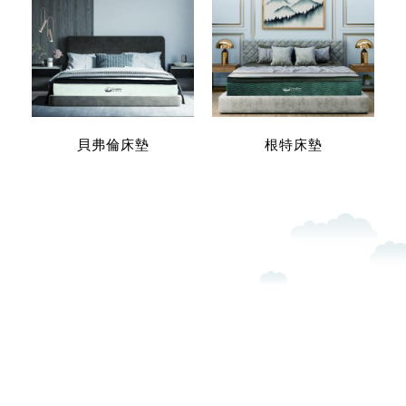
貝弗倫床墊
根特床墊