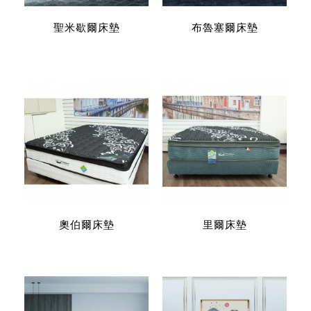
聖米歇爾床墊
布魯塞爾床墊
奧伯爾床墊
里爾床墊