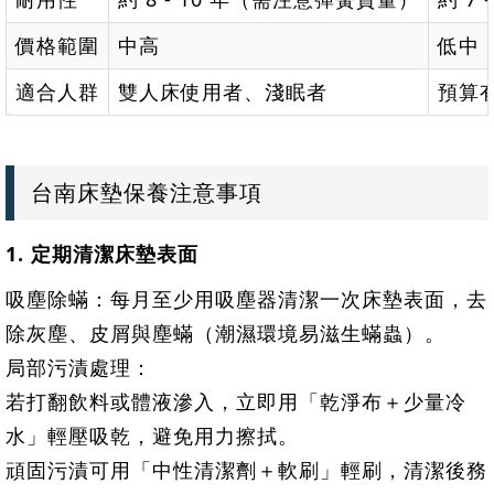
價格範圍
中高
低中
適合人群
雙人床使用者、淺眠者
預算
台南床墊保養注意事項
1. 定期清潔床墊表面
吸塵除蟎：每月至少用吸塵器清潔一次床墊表面，去
除灰塵、皮屑與塵蟎（潮濕環境易滋生蟎蟲）。
局部污漬處理：
若打翻飲料或體液滲入，立即用「乾淨布＋少量冷
水」輕壓吸乾，避免用力擦拭。
頑固污漬可用「中性清潔劑＋軟刷」輕刷，清潔後務