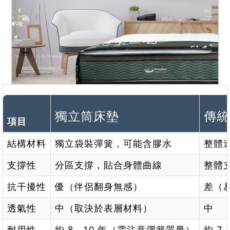
獨立筒床墊
傳統
項目
結構材料
獨立袋裝彈簧，可能含膠水
整體
支撐性
分區支撐，貼合身體曲線
整體
抗干擾性
優（伴侶翻身無感）
差（
透氣性
中（取決於表層材料）
中
耐用性
約 8 - 10 年（需注意彈簧質量）
約 7 -