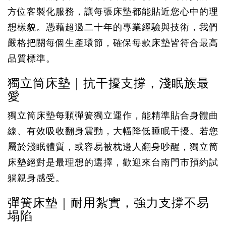
方位客製化服務，讓每張床墊都能貼近您心中的理
想樣貌。憑藉超過二十年的專業經驗與技術，我們
嚴格把關每個生產環節，確保每款床墊皆符合最高
品質標準。
獨立筒床墊｜抗干擾支撐，淺眠族最
愛
獨立筒床墊每顆彈簧獨立運作，能精準貼合身體曲
線、有效吸收翻身震動，大幅降低睡眠干擾。若您
屬於淺眠體質，或容易被枕邊人翻身吵醒，獨立筒
床墊絕對是最理想的選擇，歡迎來台南門市預約試
躺親身感受。
彈簧床墊｜耐用紮實，強力支撐不易
塌陷