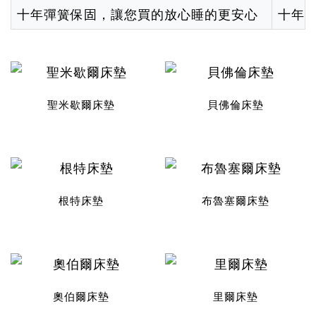
十年彈簧保固，讓您買的放心睡的更安心
十年
聖米歇爾床墊
貝佛倫床墊
根特床墊
布魯塞爾床墊
奧伯爾床墊
里爾床墊