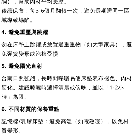
調），幫助內材平均受壓。
後續保養：每3-6個月翻轉一次，避免長期睡同一區
域導致塌陷。
4. 避免重壓與跳躍
勿在床墊上跳躍或放置過重重物（如大型家具），避
免彈簧變形或泡棉受損。
5. 避免陽光直射
台南日照強烈，長時間曝曬易使床墊表布褪色、內材
硬化。建議晾曬時選擇清晨或傍晚，並以「1-2小
時」為限。
6. 不同材質的保養重點
記憶棉/乳膠床墊：避免高溫（如電熱毯），以免材
質變形。