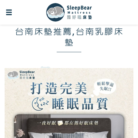
台南床墊推薦,台南乳膠床
墊