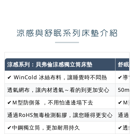
涼感與舒眠系列床墊介紹
涼感系列：貝弗倫涼感獨立筒床墊
舒眠
✔ WinCold 冰絲布料，讓睡覺時不悶熱
✔導
透氣網布，讓內材透氣～看的到更加安心
50
✔Ｍ型防側落 ，不用怕邊邊塌下去
✔Ｍ
通過RoHS無毒檢測黏膠，讓您睡得更安心
通過R
✔中鋼獨立筒，更加耐用持久
✔透