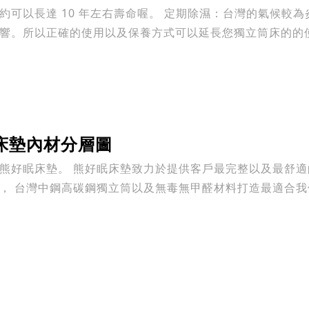
左右壽命喔。 定期除濕：台灣的氣候較為炎熱潮濕，獨立筒床墊使用壽
。所以正確的使用以及保養方式可以延長您獨立筒床的的使用壽命喔！
床墊內材分層圖
最完整以及最舒適的居家睡眠服務，採用高品質
， 台灣中鋼高碳鋼獨立筒以及無毒無甲醛材料打造最適合我們台