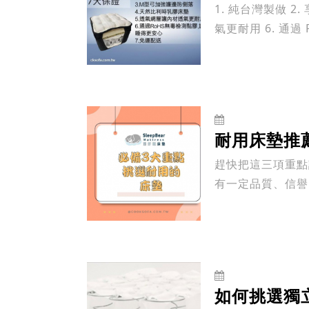
1. 純台灣製做 2
氣更耐用 6. 通過
耐用床墊推
趕快把這三項重點記下來，才不會傷
有一定品質、信譽
較高一點的...
如何挑選獨