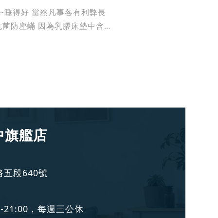
暖~睡得好 當然凡事各有利弊長
.抗菌防塵蟎 因為乳膠床墊中含有
中旗艦店
五段640號
-21:00，每週三公休