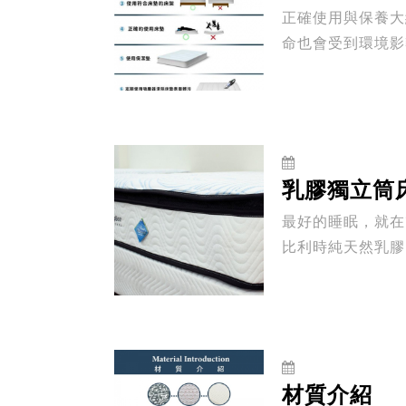
正確使用與保養大約可以長達 10 年
命也會受到環境影響
面：新床...
乳膠獨立筒
最好的睡眠，就在熊好眠床墊。 熊好眠床墊致力於提供客戶
比利時純天然乳膠
營，也...
材質介紹