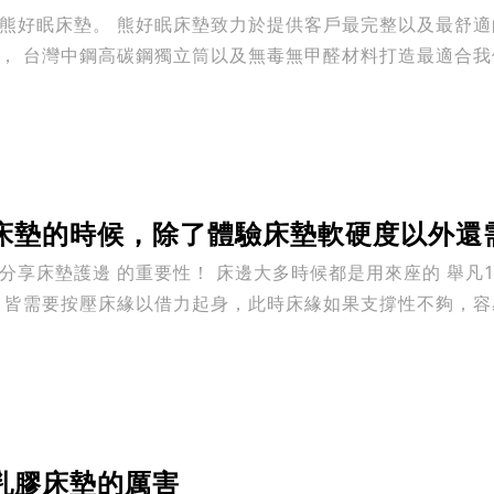
最完整以及最舒適的居家睡眠服務，採用高品質
， 台灣中鋼高碳鋼獨立筒以及無毒無甲醛材料打造最適合我們台
床墊的時候，除了體驗床墊軟硬度以外還需
分享床墊護邊 的重要性！ 床邊大多時候都是用來座的 舉凡
 皆需要按壓床緣以借力起身，此時床緣如果支撐性不夠，容易
乳膠床墊的厲害