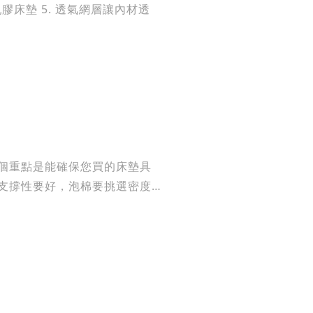
時乳膠床墊 5. 透氣網層讓內材透
簧支撐性要好，泡棉要挑選密度