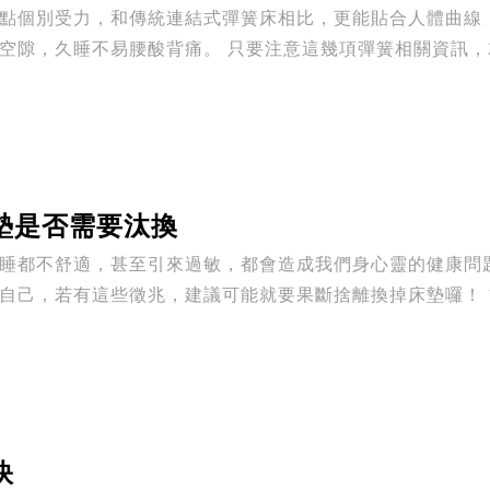
點個別受力，和傳統連結式彈簧床相比，更能貼合人體曲線
。 只要注意這幾項彈簧相關資訊，就能找到具強力支撐度的獨立
墊是否需要汰換
不舒適，甚至引來過敏，都會造成我們身心靈的健康問題。 如何判斷該汰換床
若有這些徵兆，建議可能就要果斷捨離換掉床墊囉！ 1發現比以往睡覺時輾轉難眠、
訣