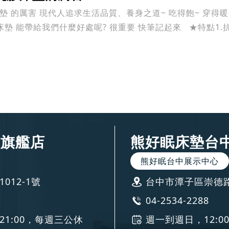
墊 的厲害 現代人追求生活品質、養身之道~ 吃得飽~ 穿得
床墊 能帶給我們什麼好處呢? 很重要 快筆記起來 ★特點1
南旗艦店
熊好眠床墊台
熊好眠台中展示中心
012-1號
台中市潭子區崇德路
04-2534-2288
-21:00，每週三公休
週一到週日，12:00