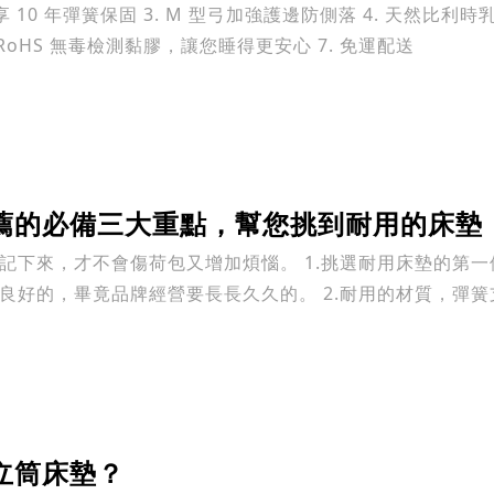
. 享 10 年彈簧保固 3. M 型弓加強護邊防側落 4. 天然比利
 RoHS 無毒檢測黏膠，讓您睡得更安心 7. 免運配送
薦的必備三大重點，幫您挑到耐用的床墊
荷包又增加煩惱。 1.挑選耐用床墊的第一個重點是能確保您買的床墊具
良好的，畢竟品牌經營要長長久久的。 2.耐用的材質，彈
立筒床墊？