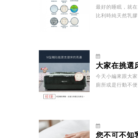
最好的睡眠，就在熊好眠床墊。 熊好眠床墊致力於提供客戶
比利時純天然乳膠
營，也...
大家在挑選
今天小編來跟大家
廁所或是行動不便
上、下床,媽...
您不可不知