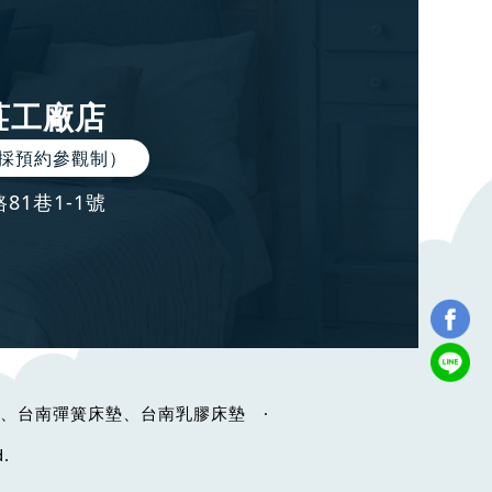
莊工廠店
採預約參觀制）
1巷1-1號
、台南彈簧床墊、台南乳膠床墊
·
.