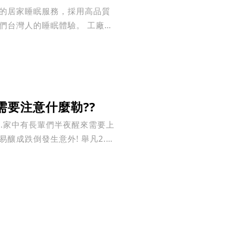
灣人的睡眠體驗。 工廠直
要注意什麼勒??
1.家中有長輩們半夜醒來需要上
釀成跌倒發生意外! 舉凡2.