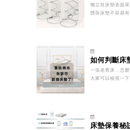
獨立筒床墊表面單
體與床墊不容易有空隙，久睡不易腰酸背痛
筒床墊。...
如何判斷床
一張老舊床，怎麼睡都
大家可以檢視一下自己，
不舒...
床墊保養秘