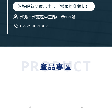
熊好眠新北展示中心（採預約參觀制）
新北市新莊區中正路81巷1-1號
02-2990-1007
產品專區
P
N
r
e
e
x
v
t