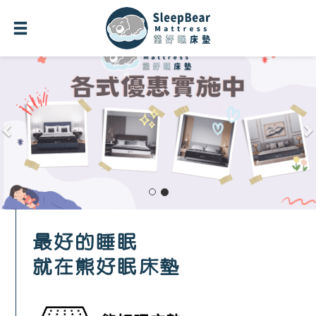
P
r
e
e
x
v
t
i
o
u
s
最好的睡眠
就在熊好眠床墊