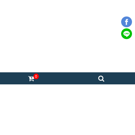
0
熊好眠床墊台南旗艦店
熊好眠台南展示中心
台南市永康區中華路1012-1號